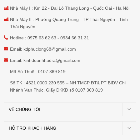
Nhà Máy I : Km 22 - Đại Lộ Thăng Long - Quốc Oai - Hà Nội
Nhà Máy II : Phường Quang Trung - TP Thái Nguyên - Tỉnh
Thái Nguyên
Hotline :
0975 63 62 63
-
0934 66 31 31
Email:
kdphuclong68@gmail.com
Email:
kinhdoanhhadra@gmail.com
Mã Số Thuế : 0107 369 819
Số TK : 4521 0000 230 555 – NH TMCP ĐT& PT BIDV Chi
Nhánh Vạn Phúc. Giấy ĐKKD số 0107 369 819
VỀ CHÚNG TÔI
Giới
thiệu
HỖ TRỢ KHÁCH HÀNG
Chính