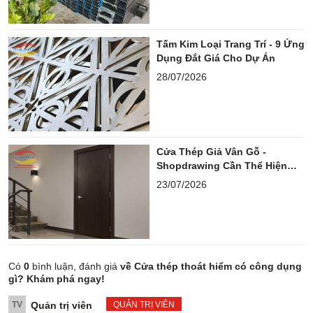
Tấm Kim Loại Trang Trí - 9 Ứng
Dụng Đắt Giá Cho Dự Án
28/07/2026
Cửa Thép Giả Vân Gỗ -
Shopdrawing Cần Thể Hiện
Những Gì?
23/07/2026
Có
0
bình luận, đánh giá
về Cửa thép thoát hiểm có công dụng
gì? Khám phá ngay!
TV
Quản trị viên
QUẢN TRỊ VIÊN