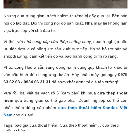
Nhưng qua trung gian, trách nhiệm thường bị đẩy qua lại. Bên bán
nói do lắp đặt. Đội thi công nói do sản xuất. Nhà máy lại không làm
việc trực tiếp với chủ đầu tư.
Vì thế, với
nhà cung cấp cửa thép chống cháy
, doanh nghiệp nên
ưu tiên đơn vị có năng lực sản xuất trực tiếp. Họ sẽ hỗ trợ bản vẽ
shopdrawing, cam kết tiến độ và bảo hành công trình rõ ràng.
Phúc Long Hadra sẵn sàng đồng hành cùng quý khách từ khâu tư
vấn cấu hình đến cung ứng dự án. Hãy nhấc máy gọi ngay
0975
63 62 63 - 0934 66 31 31
để sớm chốt đơn với giá tận xưởng!
Vừa rồi, bài viết đã vạch rõ 5 "cạm bẫy" khi mua
cửa thép thoát
hiểm
qua trung gian có thể gặp phải. Doanh nghiệp có thể cân
nhắc thêm dòng sản phẩm
cửa thép thoát hiểm Kandex Việt
Nam
cho dự án!
Tags:
báo giá cửa thoát hiểm
,
Cửa thép thoát hiểm
,
,
cửa thép
chống cháy