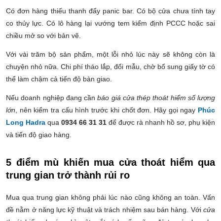
Có đơn hàng thiếu thanh đẩy panic bar. Có bộ cửa chưa tính tay
co thủy lực. Có lô hàng lại vướng tem kiểm định PCCC hoặc sai
chiều mở so với bản vẽ.
Với vài trăm bộ sản phẩm, một lỗi nhỏ lúc này sẽ không còn là
chuyện nhỏ nữa. Chi phí tháo lắp, đổi mẫu, chờ bổ sung giấy tờ có
thể làm chậm cả tiến độ bàn giao.
Nếu doanh nghiệp đang cần
báo giá cửa thép thoát hiểm số lượng
lớn
, nên kiểm tra cấu hình trước khi chốt đơn. Hãy gọi ngay
Phúc
Long Hadra
qua
0934 66 31 31
để được rà nhanh hồ sơ, phụ kiện
và tiến độ giao hàng.
5 điểm mù khiến mua cửa thoát hiểm qua
trung gian trở thành rủi ro
Mua qua trung gian không phải lúc nào cũng không an toàn. Vấn
đề nằm ở năng lực kỹ thuật và trách nhiệm sau bán hàng. Với
cửa