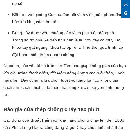
sự cố.
Kết hợp với gioăng Cao su đàn hồi vĩnh viễn, sản phẩm đảm
bảo kín khít, cách âm tốt.
Dòng này được yêu chuộng còn vì có phụ kiện đồng bộ.
Trong số đó phải kể đến như bản lề lá Inox, tay co thủy lực,
khóa tay gạt ngang, khoa tay ốp rời,…Nhờ thế, quá trình lắp
đặt hoàn thiện thêm nhanh chóng.
Ngoài ra, các yếu tố kể trên còn đảm bảo giúp không gian của bạn
kín gió, tránh thoát nhiệt, tiết kiệm năng lượng cho điều hòa
,…vào
mùa hè. Đây cũng là lựa chọn tuyệt vời giúp bạn có không gian
cách âm, cách nhiệt,…để thêm hài lòng khi cần sự yên tĩnh, riêng
tư.
Báo giá cửa thép chống cháy 180 phút
Các dòng cửa
thoát hiểm
với khả năng chống cháy lên đến 180p
của Phúc Long Hadra cũng đang là gợi ý hay cho nhiều nhà thầu.