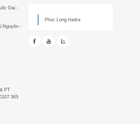
uốc Oai -
Phúc Long Hadra
i Nguyên -
T& PT
0107 369