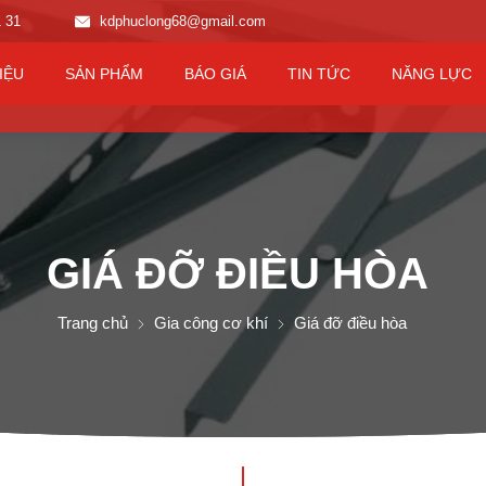
1 31
kdphuclong68@gmail.com
IỆU
SẢN PHẨM
BÁO GIÁ
TIN TỨC
NĂNG LỰC
GIÁ ĐỠ ĐIỀU HÒA
Trang chủ
Gia công cơ khí
Giá đỡ điều hòa