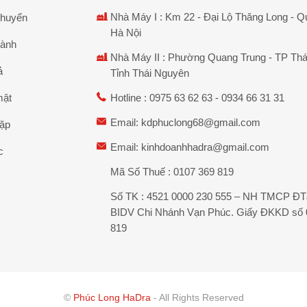
Nhà Máy I : Km 22 - Đại Lộ Thăng Long - Q
chuyển
Hà Nội
hành
Nhà Máy II : Phường Quang Trung - TP Thá
ả
Tỉnh Thái Nguyên
mật
Hotline :
0975 63 62 63
-
0934 66 31 31
Email:
kdphuclong68@gmail.com
gặp
Email:
kinhdoanhhadra@gmail.com
c
Mã Số Thuế : 0107 369 819
Số TK : 4521 0000 230 555 – NH TMCP Đ
BIDV Chi Nhánh Vạn Phúc. Giấy ĐKKD số 
819
©
Phúc Long HaDra
- All Rights Reserved