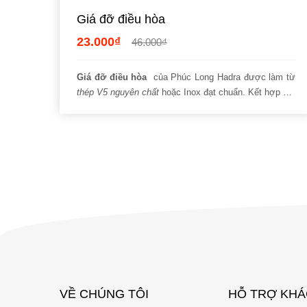
Giá đỡ điều hòa
23.000₫
46.000₫
Giá đỡ điều hòa
của Phúc Long Hadra được làm từ
thép V5 nguyên chất
hoặc Inox đạt chuẩn. Kết hợp với
công nghệ hiện đại, gia công chính xác,….sản phẩm
đáp ứng tốt yêu cầu của nhiều công trình khác nhau.
Vì thế, nếu quý vị đang săn tìm
địa chỉ bán giá đỡ
điều hòa
chất lượng, đừng quên đến với
Phúc Long
Hadra.
Tin rằng các thế mạnh hiếm có mà hệ thống
đang nắm giữ sẽ không làm bạn thất vọng!
VỀ CHÚNG TÔI
HỖ TRỢ KH