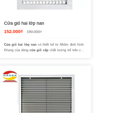
Cửa gió hai lớp nan
152.000₫
190.000₫
Cửa gió hai lớp nan
có thiết kế từ Nhôm định hình.
Khung của dòng
cửa gió cấp
chất lượng kể trên còn
được trang bị
hệ thống gân gia cường.
Bằng cách này
chúng ta đảm bảo chịu lực tốt, tránh xa hiện tượng bị
méo, biến dạng.
Nan cửa gió có dạng hình bầu dục, dễ
dàng điều chỉnh như ý.