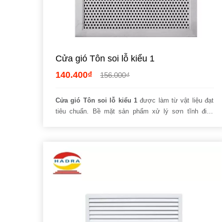
Cửa gió Tôn soi lỗ kiểu 1
140.400₫
156.000₫
Cửa gió Tôn soi lỗ kiểu 1
được làm từ vật liệu đạt
tiêu chuẩn. Bề mặt sản phẩm xử lý sơn tĩnh điện
nhiều lớp
chống gỉ sét, hạn chế hao mòn, không bám
bụi.