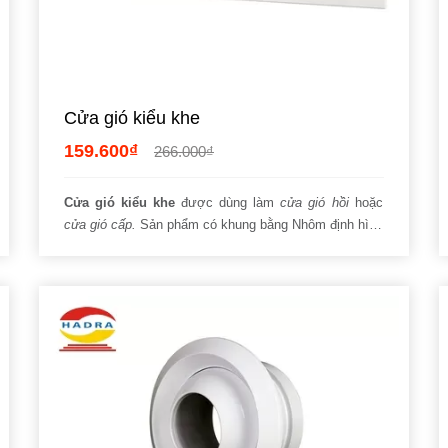
Cửa gió kiểu khe
159.600₫
266.000₫
Cửa gió kiểu khe
được dùng làm
cửa gió hồi
hoặc
cửa gió cấp.
Sản phẩm có khung bằng Nhôm định hình
với
hệ thống gân gia cường
ưu việt.