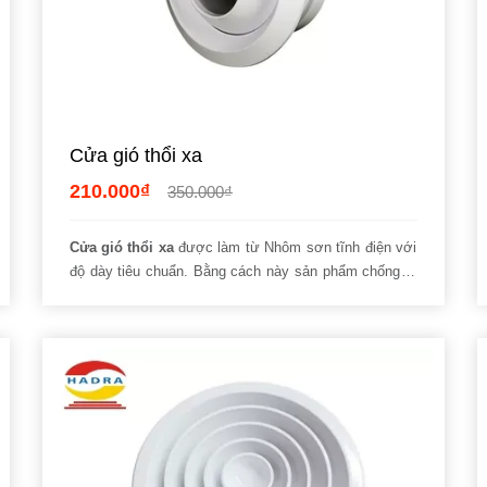
Cửa gió thổi xa
210.000₫
350.000₫
Cửa gió thổi xa
được làm từ Nhôm sơn tĩnh điện với
độ dày tiêu chuẩn. Bằng cách này sản phẩm chống gỉ
sét, chịu lực tốt vượt trội. Kết cấu chắc chắn, linh
hoạt điều chỉnh như ý đã giúp loại
cửa gió
kể trên
ngày càng được yêu chuộng.