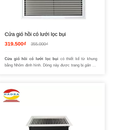
Cửa gió hồi có lưới lọc bụi
319.500₫
355.000₫
Cửa gió hồi có lưới lọc bụi
có thiết kế từ khung
bằng Nhôm định hình. Dòng này được trang bị
gân gia
cường
tăng độ cứng vững, chịu lực tốt.