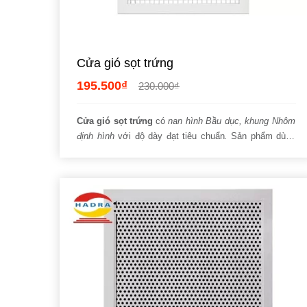
Cửa gió sọt trứng
195.500₫
230.000₫
Cửa gió sọt trứng
có
nan hình Bầu dục, khung Nhôm
định hình
với độ dày đạt tiêu chuẩn
.
Sản phẩm dùng
làm
cửa gió cấp,
cửa gió hồi đều được.