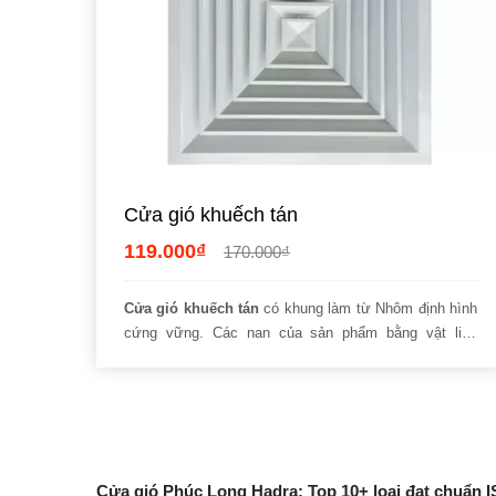
Cửa gió khuếch tán
119.000₫
170.000₫
Cửa gió khuếch tán
có khung làm từ Nhôm định hình
cứng vững. Các nan của sản phẩm bằng vật liệu
tương tự đảm bảo cứng vững, bền lâu. Phần khung và
cánh của dòng
cửa gió
này có thiết kế rời. Vì thế, hệ
thống dẫn gió làm sạch, vệ sinh sản phẩm thêm dễ
dàng, thuận lợi hơn.
Cửa gió Phúc Long Hadra: Top 10+ loại đạt chuẩn