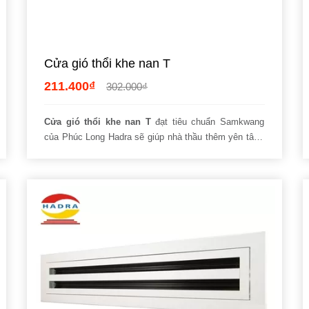
Cửa gió thổi khe nan T
211.400₫
302.000₫
Cửa gió thổi khe nan T
đạt tiêu chuẩn Samkwang
của Phúc Long Hadra sẽ giúp nhà thầu thêm yên tâm.
Sản phẩn sở hữu thiết kế đẹp mắt, cứng vững, có khả
năng
chống gỉ sét, tránh hao mòn, không bám bụi và
chịu lực
rất tốt.