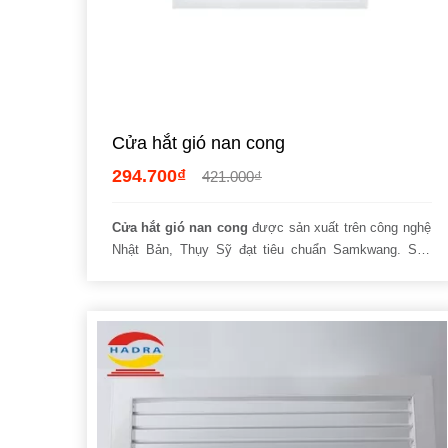
Cửa hắt gió nan cong
294.700₫
421.000₫
Cửa hắt gió nan cong
được sản xuất trên công nghệ
Nhật Bản, Thụy Sỹ đạt tiêu chuẩn Samkwang. Sản
phẩm của
công ty Hadra
đang trở thành lựa chọn
tuyệt vời mà nhiều nhà thầu thông thái yêu chuộng.