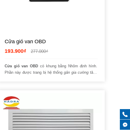
Cửa gió van OBD
193.900₫
277.000₫
Cửa gió van OBD
có khung bằng Nhôm định hình.
Phần này được trang bị hệ thống
gân gia cường
tăng
khả năng chịu lực. Kết hợp với lá van bằng Tôn sơn
định điện,
phụ kiện ống gió
kể trên còn đảm bảo
tránh nguy cơ bị
gỉ sét, hao mòn.