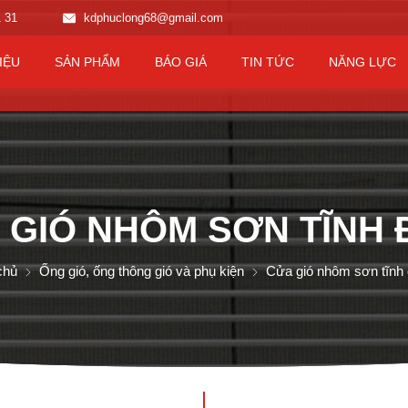
1 31
kdphuclong68@gmail.com
IỆU
SẢN PHẨM
BÁO GIÁ
TIN TỨC
NĂNG LỰC
 GIÓ NHÔM SƠN TĨNH 
chủ
Ống gió, ống thông gió và phụ kiện
Cửa gió nhôm sơn tĩnh 