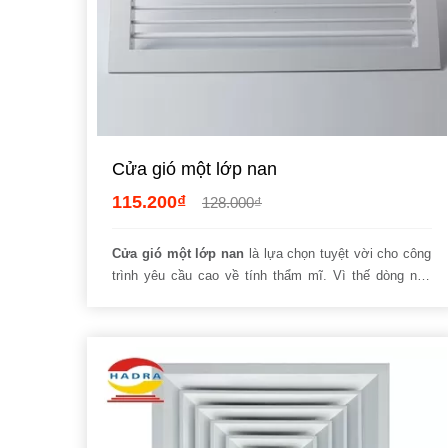
Cửa gió một lớp nan
115.200₫
128.000₫
Cửa gió một lớp nan
là lựa chọn tuyệt vời cho công
trình yêu cầu cao về tính thẩm mĩ. Vì thế dòng này
đang được nhiều chung cư, bệnh viện, trường học,
nhà mày,….yêu chuộng.