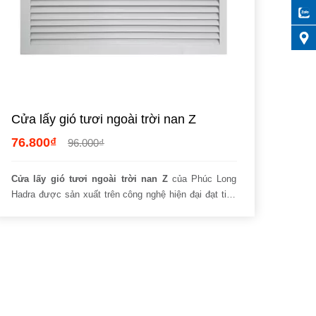
Cửa lấy gió tươi ngoài trời nan Z
76.800₫
96.000₫
Cửa lấy gió tươi ngoài trời nan Z
của Phúc Long
Hadra được sản xuất trên công nghệ hiện đại đạt tiêu
chuẩn Samkwang. Sản phẩm làm từ Nhôm định hình
có gân gia cường tăng độ bền. Vì thế, nếu bạn đang
cần tìm
cửa gió chất lượng,
đừng quên kết nối với
https://vattucodienvn.com/. Tin rằng các thế mạnh
hiếm có mà hệ thống đang nắm giữ sẽ không làm quý
vị lãng phí thời gian vô ích.