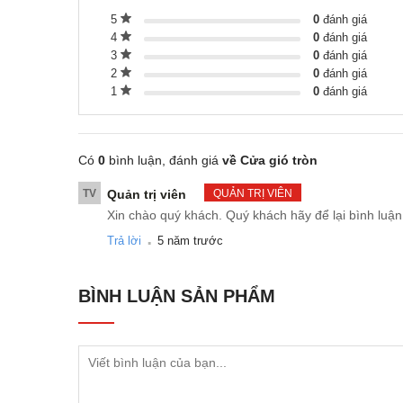
Cử
5
0
đánh giá
đả
4
0
đánh giá
3
0
đánh giá
Bề
2
0
đánh giá
Cấu tạo
Qu
1
0
đánh giá
Ri
th
Có
0
bình luận, đánh giá
về Cửa gió tròn
Đú
TV
Quản trị viên
QUẢN TRỊ VIÊN
Xin chào quý khách. Quý khách hãy để lại bình luận
Bằ
.
Trả lời
5 năm trước
mô
Hình dáng
Tu
BÌNH LUẬN
SẢN PHẨM
vữ
Với c
điểm:
Dù