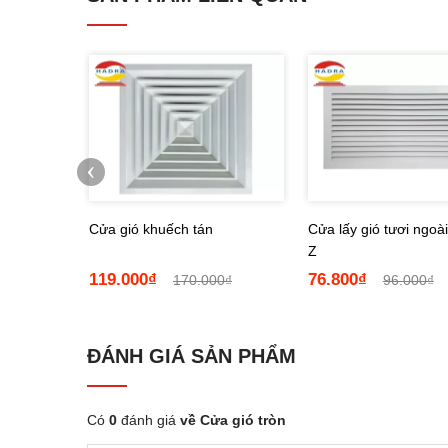
‹
n
Cửa gió khuếch tán
Cửa lấy gió tươi ngoài
Z
119.000₫
76.800₫
0₫
170.000₫
96.000₫
ĐÁNH GIÁ SẢN PHẨM
Đặc điểm
Có
0
đánh giá
về Cửa gió tròn