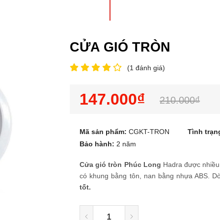
CỬA GIÓ TRÒN
(
1
đánh giá)
147.000₫
210.000₫
Mã sản phẩm:
CGKT-TRON
Tình trạn
Bảo hành:
2 năm
Cửa gió tròn Phúc Long
Hadra được nhiều 
có khung bằng tôn, nan bằng nhựa ABS. Dò
tốt.