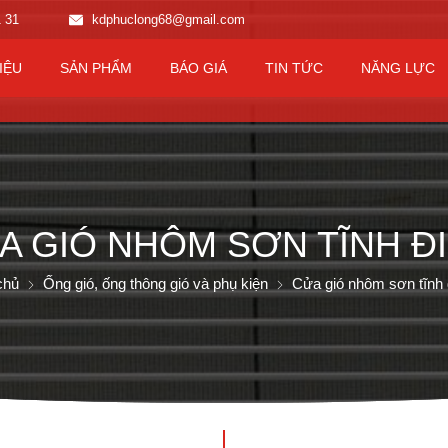
1 31
kdphuclong68@gmail.com
IỆU
SẢN PHẨM
BÁO GIÁ
TIN TỨC
NĂNG LỰC
A GIÓ NHÔM SƠN TĨNH Đ
chủ
Ống gió, ống thông gió và phụ kiện
Cửa gió nhôm sơn tĩnh 