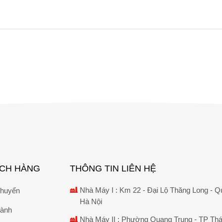
úp không gian trong lành vì cung cấp khí tươi hiệu quả.
ều hòa gió mạnh yếu tùy theo sở thích dễ dàng.
ng tính thẩm mĩ cho kiến trúc bài trúc.
úp không ít nhà thầu hài lòng vì sản phẩm chất lượng. Bạn hãy gọi 
ao nhiêu ngay hôm nay.
iữ sẽ không làm đối tác/khách hàng thất vọng.
ròn.
Thế nhưng không phải cơ sở nào cũng đảm bảo chất lượng và có 
ÁCH HÀNG
THÔNG TIN LIÊN HỆ
Nhà Máy I : Km 22 - Đại Lộ Thăng Long - Q
chuyển
Hà Nội
hành
Nhà Máy II : Phường Quang Trung - TP Thá