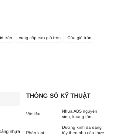
ó tròn
cung cấp cửa gió tròn
Cửa gió tròn
háng trước
Khách hàng
z3al1f
-
(996967386xxx)
đã mua 4 tháng trướ
(03/04/2026)
THÔNG SỐ KỸ THUẬT
Nhựa ABS nguyên
Vật liệu
sinh, khung tôn
Đường kính đa dạng
 bằng nhựa
Phân loại
tùy theo nhu cầu thực