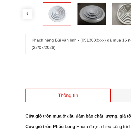
‹
Khách hàng
Bùi văn lĩnh
-
(0913033xxx)
đã mua 16 n
(22/07/2026)
Khách hàng
r0m5mh
-
(355733906xxx)
đã mua 3 thá
(22/05/2026)
Thông tin
Cửa gió tròn mua ở đâu đảm bảo chất lượng, giá tố
Cửa gió tròn Phúc Long
Hadra được nhiều công trìn