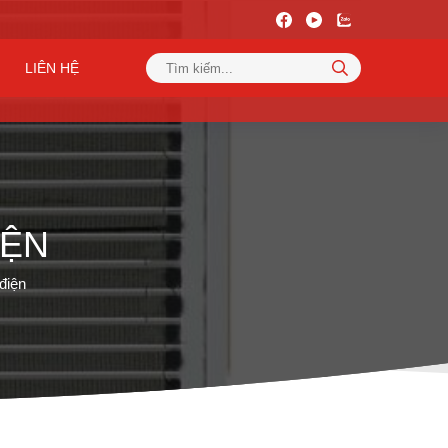
LIÊN HỆ
IỆN
điện