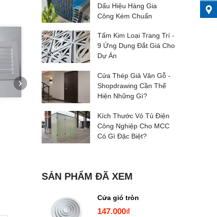
Dấu Hiệu Hàng Gia
Công Kém Chuẩn
Tấm Kim Loại Trang Trí -
9 Ứng Dụng Đắt Giá Cho
Dự Án
Cửa Thép Giả Vân Gỗ -
›
Shopdrawing Cần Thể
Hiện Những Gì?
Cửa gió khuếch tán
Cửa lấy gió tươi ngoài tr
Kích Thước Vỏ Tủ Điện
Z
Công Nghiệp Cho MCC
119.000₫
76.800₫
170.000₫
96.000₫
Có Gì Đặc Biệt?
SẢN PHẨM ĐÃ XEM
Cửa gió tròn
147.000₫