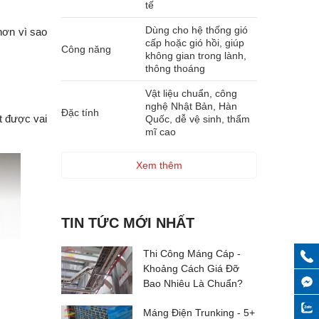
tế
Dùng cho hệ thống gió
hơn vì sao
cấp hoặc gió hồi, giúp
Công năng
không gian trong lành,
thông thoáng
Vật liệu chuẩn, công
nghệ Nhật Bản, Hàn
Đặc tính
t được vai
Quốc, dễ vệ sinh, thẩm
mĩ cao
Xem thêm
TIN TỨC MỚI NHẤT
Thi Công Máng Cáp -
Khoảng Cách Giá Đỡ
Bao Nhiêu Là Chuẩn?
Máng Điện Trunking - 5+