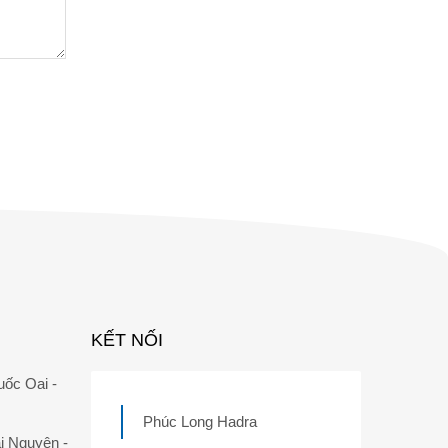
0975 63 62
giá tốt.
KẾT NỐI
uốc Oai -
Phúc Long Hadra
i Nguyên -