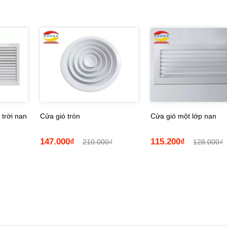
 trời nan
Cửa gió tròn
Cửa gió một lớp nan
147.000₫
115.200₫
210.000₫
128.000₫
Chi tiết