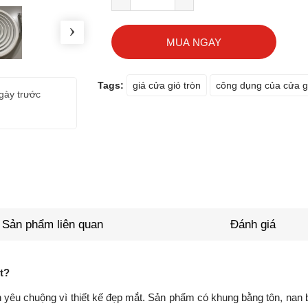
›
MUA NGAY
gày trước
Tags:
giá cửa gió tròn
công dụng của cửa gi
Khách hàng
Nguyen van son
-
(0838649xxx)
đã mua 3 t
ng trước
(06/05/2026)
Sản phẩm liên quan
Đánh giá
t?
h yêu chuộng vì thiết kế đẹp mắt. Sản phẩm có khung bằng tôn, nan