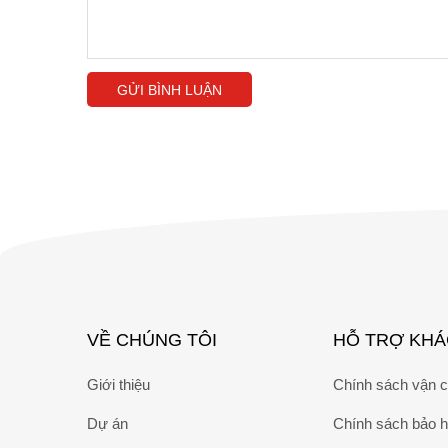
Gi
Công dụng
Đi
GỬI BÌNH LUẬN
Tă
Với những điểm cộng kể trên, Phúc Long Hadra đang gi
63 - 0934 66 31 31 để sớm biết
báo giá cửa gió tròn
b
Tin rằng các thế mạnh hiếm có àm hệ thống đang nắm g
Vì sao bạn nên chọn chúng tôi?
Dễ nhận thấy hiện có nhiều đơn vị
cung cấp cửa gió t
VỀ CHÚNG TÔI
HỖ TRỢ KH
Giới thiệu
Chính sách vận 
Dự án
Chính sách bảo 