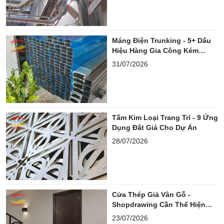
Máng Điện Trunking - 5+ Dấu
Hiệu Hàng Gia Công Kém
Chuẩn
31/07/2026
Tấm Kim Loại Trang Trí - 9 Ứng
Dụng Đắt Giá Cho Dự Án
28/07/2026
Cửa Thép Giả Vân Gỗ -
Shopdrawing Cần Thể Hiện
Những Gì?
23/07/2026