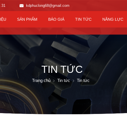
1 31
kdphuclong68@gmail.com
IỆU
SẢN PHẨM
BÁO GIÁ
TIN TỨC
NĂNG LỰC
TIN TỨC
Trang chủ
Tin tức
Tin tức