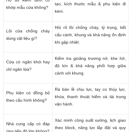
Hồ sơ kiểm định có
tạo, kích thước mẫu & phụ kiện đi
khớp mẫu cửa không?
kèm.
Hỏi rõ lõi chống cháy, tỷ trọng, kết
Lõi cửa chống cháy
cấu cánh, khung và khả năng ổn định
dùng vật liệu gì?
khi gặp nhiệt.
Kiểm tra gioăng trương nở, khe hở,
Cửa có ngăn khói hay
độ kín & khả năng phối hợp giữa
chỉ ngăn lửa?
cánh với khung.
Rà bản lề chịu lực, tay co thủy lực,
Phụ kiện có đồng bộ
khóa, thanh thoát hiểm và tải trọng
theo cấu hình không?
vận hành.
Xác minh công suất xưởng, lịch giao
Nhà cung cấp có đáp
theo block, năng lực lắp đặt và quy
ứng tiến độ lớn không?