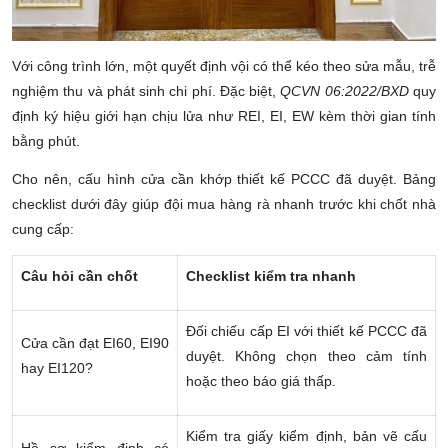
Với công trình lớn, một quyết định vội có thể kéo theo sửa mẫu, trễ
nghiệm thu và phát sinh chi phí. Đặc biệt,
QCVN 06:2022/BXD
quy
định ký hiệu giới hạn chịu lửa như REI, EI, EW kèm thời gian tính
bằng phút.
Cho nên, cấu hình cửa cần khớp thiết kế PCCC đã duyệt. Bảng
checklist dưới đây giúp đội mua hàng rà nhanh trước khi chốt nhà
cung cấp:
Câu hỏi cần chốt
Checklist kiểm tra nhanh
Đối chiếu cấp EI với thiết kế PCCC đã
Cửa cần đạt EI60, EI90
duyệt. Không chọn theo cảm tính
hay EI120?
hoặc theo báo giá thấp.
Kiểm tra giấy kiểm định, bản vẽ cấu