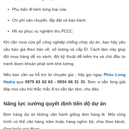
Phụ kiện đi kèm từng loại cửa.
Chi phí vận chuyển, lắp đặt và bảo hành.
Hồ sơ phục vụ nghiệm thu PCCC.
Khi cần
mua cửa gỗ công nghiệp chống cháy dự án
, bạn hãy yêu
cầu báo giá theo bản vẽ, số lượng và cấp EI. Cách làm này giúp
đội mua hàng dễ so sánh, đội kỹ thuật dễ kiểm tra và chủ đầu tư
tránh được khoản phát sinh khó lường.
Nếu bạn cần sự hỗ trợ từ chuyên gia - hãy gọi ngay
Phúc Long
Hadra
qua
0975 63 62 63 - 0934 66 31 31
. Đơn vị sẵn lòng giải
đáp mọi câu hỏi thắc mắc & tư vấn tận tâm, chu đáo.
Năng lực xưởng quyết định tiến độ dự án
Đơn hàng dự án không vận hành giống đơn hàng lẻ. Một công
trình có thể cần hàng trăm hoặc hàng nghìn bộ, chia theo block,
tầng hoặc giai đoạn.