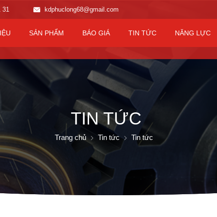
1 31
kdphuclong68@gmail.com
IỆU
SẢN PHẨM
BÁO GIÁ
TIN TỨC
NĂNG LỰC
TIN TỨC
Trang chủ
Tin tức
Tin tức