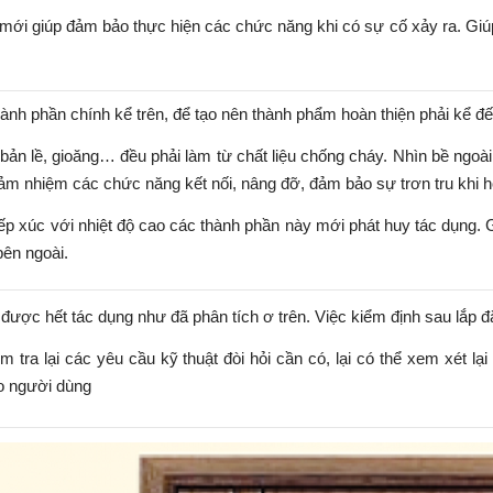
mới giúp đảm bảo thực hiện các chức năng khi có sự cố xảy ra. Giú
ành phần chính kể trên, để tạo nên thành phẩm hoàn thiện phải kể đế
bản lề, gioăng… đều phải làm từ chất liệu chống cháy. Nhìn bề ngoài,
ảm nhiệm các chức năng kết nối, nâng đỡ, đảm bảo sự trơn tru khi h
ếp xúc với nhiệt độ cao các thành phần này mới phát huy tác dụng. 
bên ngoài.
được hết tác dụng như đã phân tích ơ trên. Việc kiểm định sau lắp đặ
m tra lại các yêu cầu kỹ thuật đòi hỏi cần có, lại có thể xem xét lại 
o người dùng