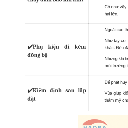
Có như vậy 
hại lớn.
Ngoài các th
Như tay co, 
✔️Phụ kiện đi kèm
khác. Đều đ
đồng bộ
Nhưng khi ti
môi trường 
Để phát huy 
✔️Kiểm định sau lắp
Vùa giúp kiể
đặt
thẩm mỹ ch