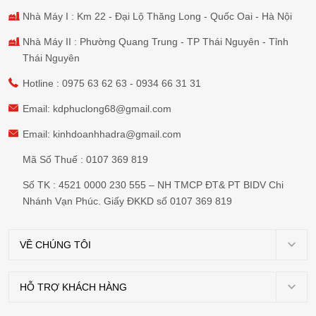
Nhà Máy I : Km 22 - Đại Lộ Thăng Long - Quốc Oai - Hà Nội
Nhà Máy II : Phường Quang Trung - TP Thái Nguyên - Tỉnh
Thái Nguyên
Hotline :
0975 63 62 63
-
0934 66 31 31
Email:
kdphuclong68@gmail.com
Email:
kinhdoanhhadra@gmail.com
Mã Số Thuế : 0107 369 819
Số TK : 4521 0000 230 555 – NH TMCP ĐT& PT BIDV Chi
Nhánh Vạn Phúc. Giấy ĐKKD số 0107 369 819
VỀ CHÚNG TÔI
Giới
thiệu
HỖ TRỢ KHÁCH HÀNG
Chính
Dự