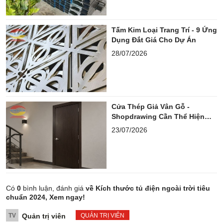
Tấm Kim Loại Trang Trí - 9 Ứng
Dụng Đắt Giá Cho Dự Án
28/07/2026
Cửa Thép Giả Vân Gỗ -
Shopdrawing Cần Thể Hiện
Những Gì?
23/07/2026
Có
0
bình luận, đánh giá
về Kích thước tủ điện ngoài trời tiêu
chuẩn 2024, Xem ngay!
TV
Quản trị viên
QUẢN TRỊ VIÊN