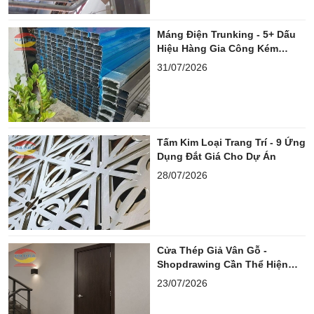
Máng Điện Trunking - 5+ Dấu
Hiệu Hàng Gia Công Kém
Chuẩn
31/07/2026
Tấm Kim Loại Trang Trí - 9 Ứng
Dụng Đắt Giá Cho Dự Án
28/07/2026
Cửa Thép Giả Vân Gỗ -
Shopdrawing Cần Thể Hiện
Những Gì?
23/07/2026