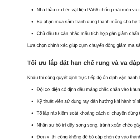
Nhà thầu ưu tiên vật liệu PA66 chống mài mòn và 
Bộ phận mua sắm tránh dùng thành mỏng cho hệ thố
Chủ đầu tư cân nhắc mẫu tích hợp gân giảm chấn 
Lựa chọn chính xác giúp cụm chuyển động giảm ma sát
Tối ưu lắp đặt hạn chế rung và va đập
Khâu thi công quyết định trực tiếp độ ổn định vận hành l
Đội cơ điện cố định đầu máng chắc chắn vào khun
Kỹ thuật viên sử dụng ray dẫn hướng khi hành trìn
Tổ lắp ráp kiểm soát khoảng cách di chuyển đúng ti
Nhân sự bố trí dây song song, tránh xoắn chéo gâ
Đơn vị thi công không để bó cáp chèn ép vào thàn