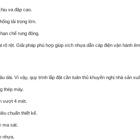
chịu va đập cao.
ng tải trọng lớn.
hạn chế rung động.
 rõ rệt. Giải pháp phù hợp giúp xích nhựa dẫn cáp điện vận hành ê
âu dài. Vì vậy, quy trình lắp đặt cần tuân thủ khuyến nghị nhà sản xuấ
g thép máy.
h vượt 4 mét.
êu chuẩn thiết kế.
y ma sát.
h nhựa.