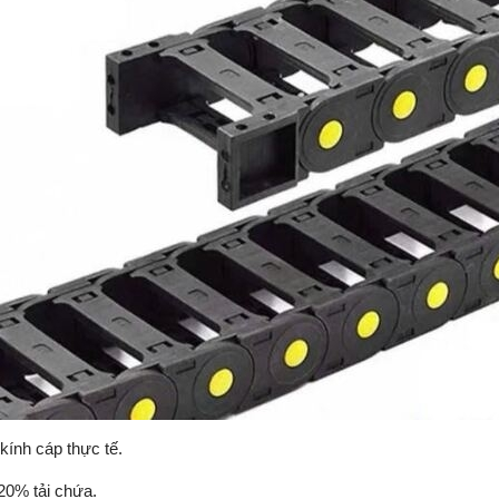
kính cáp thực tế.
20% tải chứa.