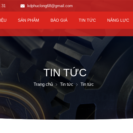
1 31
kdphuclong68@gmail.com
IỆU
SẢN PHẨM
BÁO GIÁ
TIN TỨC
NĂNG LỰC
TIN TỨC
Trang chủ
Tin tức
Tin tức