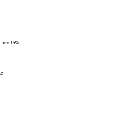
m hơn 15%.
t: