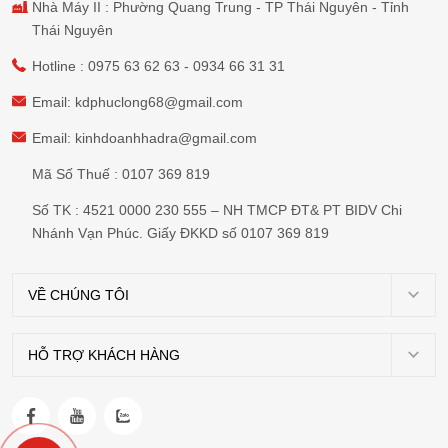
Nhà Máy II : Phường Quang Trung - TP Thái Nguyên - Tỉnh
Thái Nguyên
Hotline :
0975 63 62 63
-
0934 66 31 31
Email:
kdphuclong68@gmail.com
Email:
kinhdoanhhadra@gmail.com
Mã Số Thuế : 0107 369 819
Số TK : 4521 0000 230 555 – NH TMCP ĐT& PT BIDV Chi
Nhánh Vạn Phúc. Giấy ĐKKD số 0107 369 819
VỀ CHÚNG TÔI
Giới
thiệu
HỖ TRỢ KHÁCH HÀNG
Chính
Dự
sách
án
vận