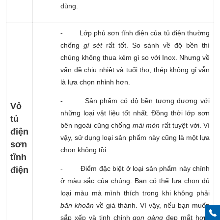
dùng.
-
Lớp phủ sơn tĩnh điện của tủ điện thường
chống
gỉ sét
rất tốt. So sánh về độ bền thì
chúng không thua kém gì so với Inox. Nhưng về
vấn đề chịu nhiệt và tuổi thọ, thép không gỉ vẫn
là lựa chọn nhỉnh hơn.
-
Sản phẩm có độ bền tương đương với
Vỏ
những loại vật liệu tốt nhất. Đồng thời lớp sơn
tủ
bên ngoài cũng chống
mài mòn
rất tuyệt vời. Vì
điện
vậy, sử dụng loại sản phẩm này cũng là một lựa
sơn
chọn không tồi.
tĩnh
-
Điểm đặc biệt ở loại sản phẩm này chính
điện
ở màu sắc của chúng. Bạn có thể lựa chọn đủ
loại màu mà mình thích trong khi không phải
băn khoăn
về giá thành. Vì vậy, nếu bạn muốn
sắp xếp và tinh chỉnh
gọn gàng
đẹp mắt hơn,