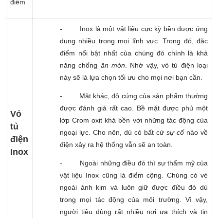
điểm
-
Inox là một vật liệu cực kỳ bền được ứng
dụng nhiều trong mọi lĩnh vực. Trong đó, đặc
điểm nổi bật nhất của chúng đó chính là khả
năng chống
ăn mòn
. Nhờ vậy, vỏ tủ điện loại
này sẽ là lựa chọn tối ưu cho mọi nơi bạn cần.
-
Mặt khác, độ cứng của sản phẩm thường
được đánh giá rất cao. Bề mặt được phủ một
Vỏ
lớp Crom oxit khá bền với những tác động của
tủ
ngoại lực. Cho nên, dù có bất cứ
sự cố
nào về
điện
điện xảy ra hệ thống vẫn sẽ an toàn.
Inox
-
Ngoài những điều đó thì sự thẩm mỹ của
vật liệu Inox cũng là điểm cộng. Chúng có vẻ
ngoài ánh kim và luôn giữ được điều đó dù
trong mọi tác động của môi trường. Vì vậy,
người tiêu dùng rất nhiều nơi ưa thích và tin