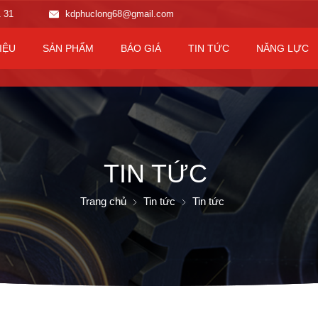
1 31
kdphuclong68@gmail.com
IỆU
SẢN PHẨM
BÁO GIÁ
TIN TỨC
NĂNG LỰC
TIN TỨC
Trang chủ
Tin tức
Tin tức