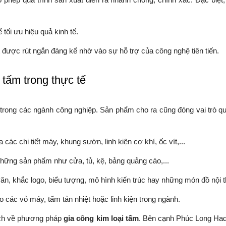
tối ưu hiệu quả kinh tế.
 được rút ngắn đáng kể nhờ vào sự hỗ trợ của công nghệ tiên tiến.
tấm trong thực tế
trong các ngành công nghiệp. Sản phẩm cho ra cũng đóng vai trò qu
ác chi tiết máy, khung sườn, linh kiện cơ khí, ốc vít,...
hững sản phẩm như cửa, tủ, kệ, bảng quảng cáo,...
a văn, khắc logo, biểu tượng, mô hình kiến trúc hay những món đồ nội 
các vỏ máy, tấm tản nhiệt hoặc linh kiện trong ngành.
 ích về phương pháp
gia công kim loại tấm
. Bên cạnh Phúc Long Had