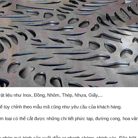
vật liệu như Inox, Đồng, Nhôm, Thép, Nhựa, Giấy,...
ể tùy chỉnh theo mẫu mã cũng như yêu cầu của khách hàng.
m loại có thể cắt được những chi tiết phức tạp, đường cong, hoa vă
phép quá trình sản xuất diễn ra nhanh chóng, chính xác. Đặc biệt,