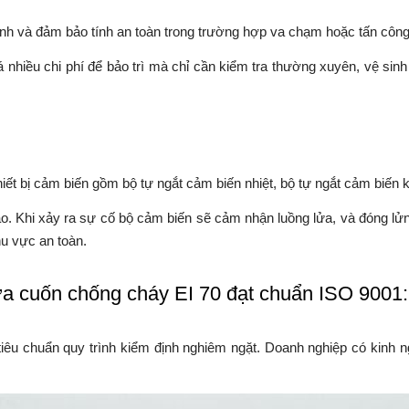
nh và đảm bảo tính an toàn trong trường hợp va chạm hoặc tấn công
 nhiều chi phí để bảo trì mà chỉ cần kiểm tra thường xuyên, vệ sinh
iết bị cảm biến gồm bộ tự ngắt cảm biến nhiệt, bộ tự ngắt cảm biến 
 cao. Khi xảy ra sự cố bộ cảm biến sẽ cảm nhận luồng lửa, và đóng l
hu vực an toàn.
ửa cuốn chống cháy EI 70 đạt chuẩn ISO 9001
êu chuẩn quy trình kiểm định nghiêm ngặt. Doanh nghiệp có kinh n