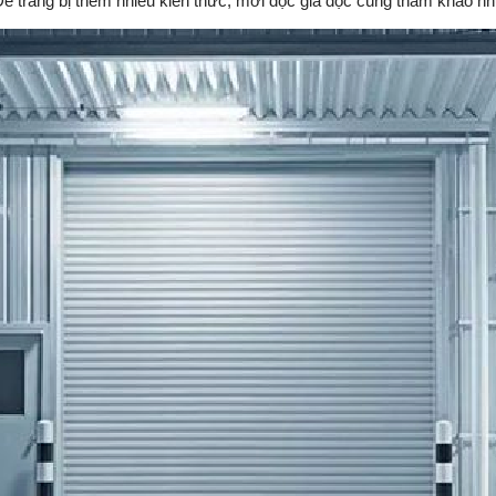
 Để trang bị thêm nhiều kiến thức, mời độc giả đọc cùng tham khảo nhữ