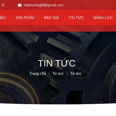
1 31
kdphuclong68@gmail.com
IỆU
SẢN PHẨM
BÁO GIÁ
TIN TỨC
NĂNG LỰC
TIN TỨC
Trang chủ
Tin tức
Tin tức