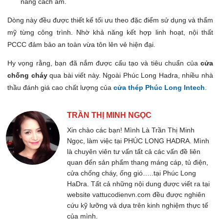
năng cách âm.
Dòng này đều được thiết kế tối ưu theo đặc điểm sử dụng và thẩm
mỹ từng công trình. Nhờ khả năng kết hợp linh hoạt, nội thất
PCCC đảm bảo an toàn vừa tôn lên vẻ hiện đại.
Hy vọng rằng, bạn đã nắm được cấu tạo và tiêu chuẩn của
cửa
chống cháy
qua bài viết này. Ngoài Phúc Long Hadra, nhiều nhà
thầu đánh giá cao chất lượng của
cửa thép Phúc Long Intech
.
TRẦN THỊ MINH NGỌC
Xin chào các bạn! Mình Là Trần Thị Minh
Ngọc, làm việc tại PHÚC LONG HADRA. Mình
là chuyên viên tư vấn tất cả các vấn đề liên
quan đến sản phẩm thang máng cáp, tủ điện,
cửa chống cháy, ống gió…..tại Phúc Long
HaDra. Tất cả những nội dung được viết ra tại
website vattucodienvn.com đều được nghiên
cứu kỹ lưỡng và dựa trên kinh nghiệm thực tế
của mình.