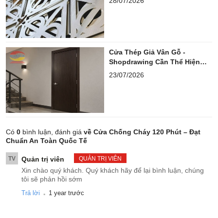
28/07/2026
Cửa Thép Giả Vân Gỗ -
Shopdrawing Cần Thể Hiện
Những Gì?
23/07/2026
Có
0
bình luận, đánh giá
về Cửa Chống Cháy 120 Phút – Đạt
Chuẩn An Toàn Quốc Tế
TV
Quản trị viên
QUẢN TRỊ VIÊN
Xin chào quý khách. Quý khách hãy để lại bình luận, chúng
tôi sẽ phản hồi sớm
.
Trả lời
1 year trước