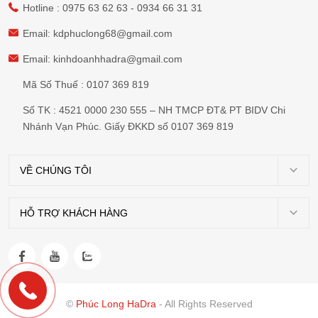
Hotline :
0975 63 62 63
-
0934 66 31 31
Email:
kdphuclong68@gmail.com
Email:
kinhdoanhhadra@gmail.com
Mã Số Thuế : 0107 369 819
Số TK : 4521 0000 230 555 – NH TMCP ĐT& PT BIDV Chi
Nhánh Vạn Phúc. Giấy ĐKKD số 0107 369 819
VỀ CHÚNG TÔI
Giới
thiệu
HỖ TRỢ KHÁCH HÀNG
Chính
Dự
sách
án
vận
Tin
chuyển
tức
©
Phúc Long HaDra
- All Rights Reserved
Chính