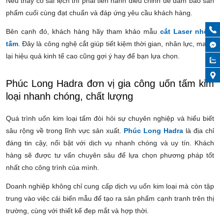
Nếu thấy có sai lệch thì phải tiến hành điều chỉnh để đảm bảo sản
phẩm cuối cùng đạt chuẩn và đáp ứng yêu cầu khách hàng.
Bên cạnh đó, khách hàng hãy tham khảo mẫu
c
ắt Laser nhôm
tấm
. Đây là công nghệ cắt giúp tiết kiệm thời gian, nhân lực, mang
lại hiệu quả kinh tế cao cũng gợi ý hay để bạn lựa chọn.
Phúc Long Hadra đơn vị gia công uốn tấm kim
loại nhanh chóng, chất lượng
Quá trình u
ốn kim loại tấm đòi hỏi sự chuyên nghiệp và hiểu biết
sâu rộng về trong lĩnh vực sản xuất.
Phúc Long Hadra
là địa chỉ
đáng tin cậy, nổi bật với dịch vụ nhanh chóng và uy tín. Khách
hàng sẽ được tư vấn chuyên sâu để lựa chọn phương pháp tốt
nhất cho công trình của mình.
Doanh nghiệp không chỉ cung cấp dịch vụ uốn kim loại mà còn tập
trung vào việc cải biến mẫu để tạo ra sản phẩm cạnh tranh trên thị
trường, cùng với thiết kế đẹp mắt và hợp thời.