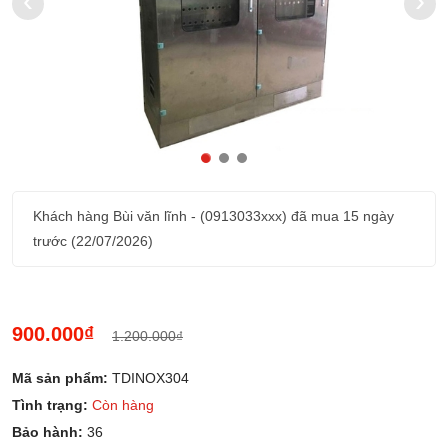
‹
›
Khách hàng
Bùi văn lĩnh
-
(0913033xxx)
đã mua 15 ngày
Khác
trước (22/07/2026)
thán
Khách hàng
r0m5mh
-
(355733906xxx)
đã mua 3 tháng
trước (22/05/2026)
900.000₫
1.200.000₫
Mã sản phẩm:
TDINOX304
Tình trạng:
Còn hàng
Bảo hành:
36