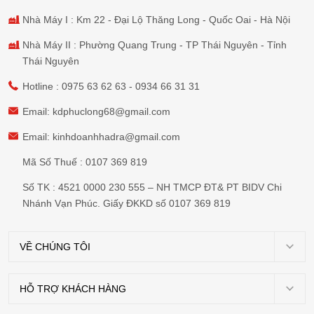
tiết hãy kết nối tới
Phúc Long
Hadra ngay hôm nay.
Nhà Máy I : Km 22 - Đại Lộ Thăng Long - Quốc Oai - Hà Nội
Nhà Máy II : Phường Quang Trung - TP Thái Nguyên - Tỉnh
Thái Nguyên
Hotline :
0975 63 62 63
-
0934 66 31 31
Email:
kdphuclong68@gmail.com
Email:
kinhdoanhhadra@gmail.com
Mã Số Thuế : 0107 369 819
Số TK : 4521 0000 230 555 – NH TMCP ĐT& PT BIDV Chi
Nhánh Vạn Phúc. Giấy ĐKKD số 0107 369 819
VỀ CHÚNG TÔI
Giới
thiệu
HỖ TRỢ KHÁCH HÀNG