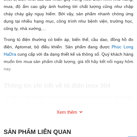
mưa, độ ẩm cao gây ảnh hưởng tới chất lượng cũng như chập
cháy cháy gây nguy hiểm. Bởi vậy, sản phẩm nhanh chóng ứng
dụng tại nhiều hạng mục, công trình như bệnh viện, trường học,
công ty, nhà xưởng,…
Trong tủ điện thường có biến áp, biến thế, cầu dao, đồng hồ đo
điện, Aptomat, bộ điều khiển. Sản phẩm đang được
Phúc Long
HaDra
cung cấp với đa dạng thiết kế và thông số. Quý khách hàng
muốn tìm mua sản phẩm chất lượng, giá tốt hãy kết nối ngay hôm
nay.
Thông tin chi tiết về tủ điện Inox 304
Tủ điện là sản phẩm quan trọng trong mọi công trình điện ngày
nay. Trong các vật liệu sản xuất, Inox 304 luôn được nhiều khách
hàng yêu thích và chuộng hơn cả.
Xem thêm
Tủ điện Inox 304
là loại tủ được làm từ Inox 304. So với các vật
liệu khác, Inox 304 sở hữu nhiều điểm vượt trội hơn hẳn. Không
SẢN PHẨM LIÊN QUAN