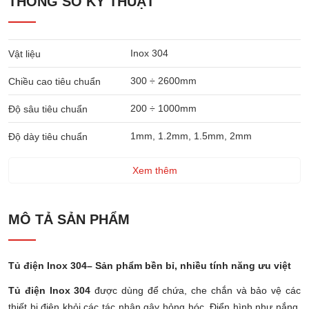
THÔNG SỐ KỸ THUẬT
Inox 304
Vật liệu
300 ÷ 2600mm
Chiều cao tiêu chuẩn
200 ÷ 1000mm
Độ sâu tiêu chuẩn
1mm, 1.2mm, 1.5mm, 2mm
Độ dày tiêu chuẩn
Xem thêm
MÔ TẢ SẢN PHẨM
Tủ điện Inox 304– Sản phẩm bền bỉ, nhiều tính năng ưu việt
Tủ điện Inox 304
được dùng để chứa, che chắn và bảo vệ các
thiết bị điện khỏi các tác nhân gây hỏng hóc. Điển hình như nắng,