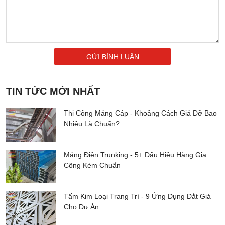
hình như lắp đặt tại các trạm biến áp, mạng điện hạ thế, các khu
chế xuất, khu công nghệ cao,…
Giải pháp tiết kiệm lâu dài
GỬI BÌNH LUẬN
Đặc biệt, Inox 304 không bị bào mòn nhờ hàm lượng Crom chiếm
đến 10.5%. Hơn hết, loại vật liệu này còn có độ
chịu lực tốt
nhờ
nguyên tố Nitơ cao. Đồng thời,
bề mặt sáng bóng
nên chống
TIN TỨC MỚI NHẤT
bám bụi tốt và tạo nên nét thẩm mỹ tuyệt vời.
Thi Công Máng Cáp - Khoảng Cách Giá Đỡ Bao
Nhiêu Là Chuẩn?
Máng Điện Trunking - 5+ Dấu Hiệu Hàng Gia
Công Kém Chuẩn
Tấm Kim Loại Trang Trí - 9 Ứng Dụng Đắt Giá
Cho Dự Án