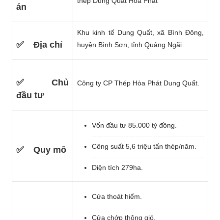
thép Dung Quất Hòa Phát
án
Khu kinh tế Dung Quất, xã Bình Đông,
✅
Địa chỉ
huyện Bình Sơn, tỉnh Quảng Ngãi
✅
Chủ
Công ty CP Thép Hòa Phát Dung Quất.
đầu tư
Vốn đầu tư 85.000 tỷ đồng.
Công suất 5,6 triệu tấn thép/năm.
✅
Quy mô
Diện tích 279ha.
Cửa thoát hiểm.
Cửa chớp thông gió.