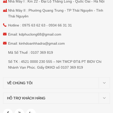
Nhà Máy I : Km 22 - Đại Lộ Thăng Long - Quốc Oai - Hà Nội
Nhà Máy II : Phường Quang Trung - TP Thái Nguyên - Tỉnh
Thái Nguyên
Hotline :
0975 63 62 63
-
0934 66 31 31
Email:
kdphuclong68@gmail.com
Email:
kinhdoanhhadra@gmail.com
Mã Số Thuế : 0107 369 819
Số TK : 4521 0000 230 555 – NH TMCP ĐT& PT BIDV Chi
Nhánh Vạn Phúc. Giấy ĐKKD số 0107 369 819
VỀ CHÚNG TÔI
Giới
thiệu
HỖ TRỢ KHÁCH HÀNG
Chính
Dự
sách