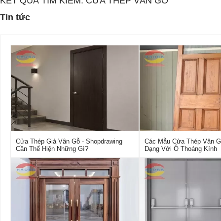
KẾT QUẢ TÌM KIẾM: CỬA THÉP VÂN GỖ
Tin tức
Cửa Thép Giả Vân Gỗ - Shopdrawing
Các Mẫu Cửa Thép Vân G
Cần Thể Hiện Những Gì?
Dạng Với Ô Thoáng Kính