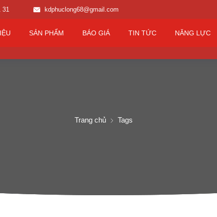
1 31
kdphuclong68@gmail.com
IỆU
SẢN PHẨM
BÁO GIÁ
TIN TỨC
NĂNG LỰC
Trang chủ
Tags