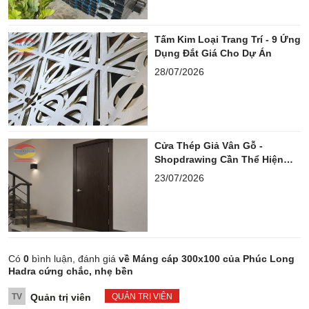
Tấm Kim Loại Trang Trí - 9 Ứng
Dụng Đắt Giá Cho Dự Án
28/07/2026
Cửa Thép Giả Vân Gỗ -
Shopdrawing Cần Thể Hiện
Những Gì?
23/07/2026
Có
0
bình luận, đánh giá
về Máng cáp 300x100 của Phúc Long
Hadra cứng chắc, nhẹ bền
TV
Quản trị viên
QUẢN TRỊ VIÊN