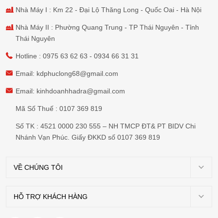
Nhà Máy I : Km 22 - Đại Lộ Thăng Long - Quốc Oai - Hà Nội
Nhà Máy II : Phường Quang Trung - TP Thái Nguyên - Tỉnh
Thái Nguyên
Hotline :
0975 63 62 63
-
0934 66 31 31
Email:
kdphuclong68@gmail.com
Email:
kinhdoanhhadra@gmail.com
Mã Số Thuế : 0107 369 819
Số TK : 4521 0000 230 555 – NH TMCP ĐT& PT BIDV Chi
Nhánh Vạn Phúc. Giấy ĐKKD số 0107 369 819
VỀ CHÚNG TÔI
Giới
thiệu
HỖ TRỢ KHÁCH HÀNG
Chính
Dự