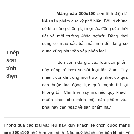
-
Máng cáp 300x100
sơn tĩnh điện là
kiểu sản phẩm cực kỳ phổ biến. Bởi vì chúng
có khả năng chống lại mọi tác động của thời
tiết và môi trường
khắc nghiệt
. Đồng thời
cũng có màu sắc bắt mắt nên dễ dàng sử
dụng cũng như sắp xếp phân loại.
Thép
sơn
-
Bên cạnh đó giá của loại sản phẩm
tĩnh
này cũng rẻ hơn so với loại tôn Zam. Tuy
điện
nhiên, đôi khi trong môi trường nhiệt độ quá
cao hoặc tác động lực quá mạnh thì lại
không tốt. Chính vì vậy mà nếu quý khách
muốn chọn cho mình một sản phẩm vừa
phải hãy
cân nhắc
về sản phẩm này.
Th
ông qua các loại vật liệu này, quý khách sẽ chọn được
máng
cáp 300x100
phù hợp với mình. Nếu quý khách còn băn khoăn về