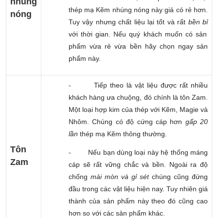
nhúng
thép mạ Kẽm nhúng nóng này giá có rẻ hơn.
nóng
Tuy vậy nhưng chất liệu lại tốt và rất
bền bỉ
với thời gian. Nếu quý khách muốn có sản
phẩm vừa rẻ vừa bền hãy chọn ngay sản
phẩm này.
-
Tiếp theo là vật liệu được rất nhiều
khách hàng ưa chuộng, đó chính là tôn Zam.
Một loại hợp kim của thép với Kẽm, Magie và
Nhôm. Chúng có độ cứng cáp hơn
gấp 20
lần
thép mạ Kẽm thông thường.
Tôn
-
Nếu bạn dùng loại này hệ thống máng
Zam
cáp sẽ rất vững chắc và bền. Ngoài ra độ
chống
mài mòn và gỉ sét
chúng cũng đứng
đầu trong các vật liệu hiện nay. Tuy nhiên giá
thành của sản phẩm này theo đó cũng cao
hơn so với các sản phẩm khác.