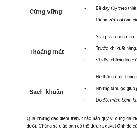
-
Bề dày tùy theo thiết
Cứng vững
-
Riêng với loại ống g
-
Sản phẩm ống gió đư
-
Trước khi xuất hàng
Thoáng mát
-
Vì vậy, những làn gi
-
Hệ thống ống thông g
-
Những tấm lọc giúp 
Sạch khuẩn
-
Do đó,
mầm bệnh h
Qua những đặc điểm trên, chắc hẳn quý vị cũng đã 
dưới. Chúng sẽ giúp bạn có thể đưa ra quyết định dễ d