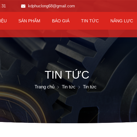
1 31
kdphuclong68@gmail.com
IỆU
SẢN PHẨM
BÁO GIÁ
TIN TỨC
NĂNG LỰC
TIN TỨC
Trang chủ
Tin tức
Tin tức