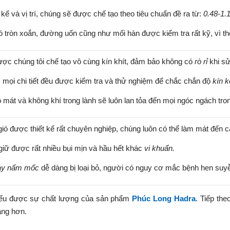
 kế và vị trí, chúng sẽ được chế tạo theo tiêu chuẩn đề ra từ:
0.48-1
ió tròn xoắn, đường uốn cũng như mối hàn được kiểm tra rất kỹ, vì 
ợc chúng tôi chế tạo vô cùng kín khít, đảm bảo không có
rò rỉ
khi sử
, mọi chi tiết đều được kiểm tra và thử nghiệm để chắc chắn độ
kín k
ó mát và không khí trong lành sẽ luôn lan tỏa đến mọi ngóc ngách tro
ió được thiết kế rất chuyên nghiệp, chúng luôn có thể làm mát đến c
giữ được rất nhiều bụi mịn và hầu hết khác
vi khuẩn.
ay nấm mốc
dễ dàng bị loại bỏ, người có nguy cơ mắc bệnh hen suy
hiểu được sự chất lượng của sản phẩm
Phúc Long Hadra
. Tiếp th
àng hơn.