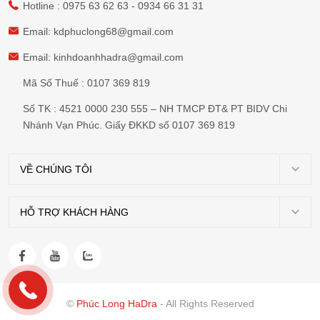
Hotline :
0975 63 62 63
-
0934 66 31 31
Email:
kdphuclong68@gmail.com
Email:
kinhdoanhhadra@gmail.com
Mã Số Thuế : 0107 369 819
Số TK : 4521 0000 230 555 – NH TMCP ĐT& PT BIDV Chi
Nhánh Vạn Phúc. Giấy ĐKKD số 0107 369 819
VỀ CHÚNG TÔI
Giới
thiệu
HỖ TRỢ KHÁCH HÀNG
Chính
Dự
sách
án
vận
Tin
chuyển
tức
©
Phúc Long HaDra
- All Rights Reserved
Chính