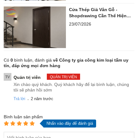
Cửa Thép Giả Vân Gỗ -
Shopdrawing Cần Thể Hiện
Những Gì?
23/07/2026
Có
0
bình luận, đánh giá
về Công ty gia công kim loại tấm uy
tín, đáp ứng mọi đơn hàng
TV
Quản trị viên
QUẢN TRỊ VIÊN
Xin chào quý khách. Quý khách hãy để lại bình luận, chúng
tôi sẽ phản hồi sớm
.
Trả lời
2 năm trước
Bình luận
sản phẩm
Nhấn vào đây để đánh giá