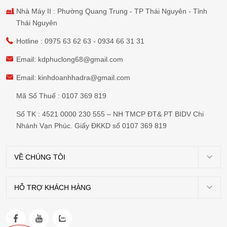
Nhà Máy II : Phường Quang Trung - TP Thái Nguyên - Tỉnh
Thái Nguyên
Hotline :
0975 63 62 63
-
0934 66 31 31
Email:
kdphuclong68@gmail.com
Email:
kinhdoanhhadra@gmail.com
Mã Số Thuế : 0107 369 819
Số TK : 4521 0000 230 555 – NH TMCP ĐT& PT BIDV Chi
Nhánh Vạn Phúc. Giấy ĐKKD số 0107 369 819
VỀ CHÚNG TÔI
Giới
thiệu
HỖ TRỢ KHÁCH HÀNG
Chính
Dự
sách
án