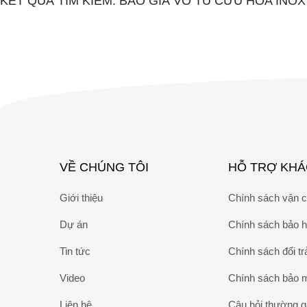
KẾT QUẢ TÌM KIẾM: BÁO GIÁ VỎ TỦ CỨU HỎA INO
VỀ CHÚNG TÔI
HỖ TRỢ KH
Giới thiệu
Chính sách vận 
Dự án
Chính sách bảo 
Tin tức
Chính sách đổi tr
Video
Chính sách bảo 
Liên hệ
Câu hỏi thường 