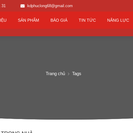
1 31
kdphuclong68@gmail.com
IỆU
SẢN PHẨM
BÁO GIÁ
TIN TỨC
NĂNG LỰC
Trang chủ
Tags