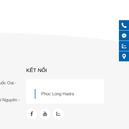
KẾT NỐI
uốc Oai -
Phúc Long Hadra
i Nguyên -