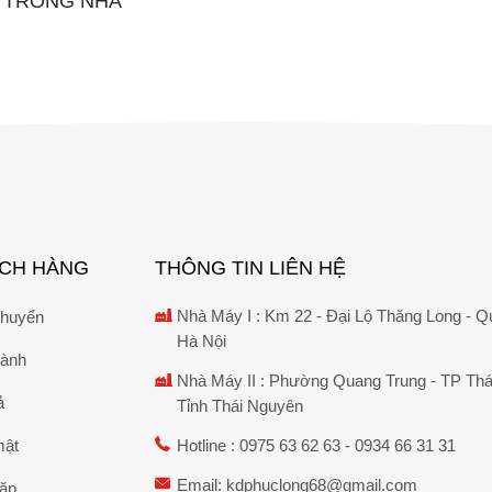
X TRONG NHÀ
ÁCH HÀNG
THÔNG TIN LIÊN HỆ
Nhà Máy I : Km 22 - Đại Lộ Thăng Long - Q
chuyển
Hà Nội
hành
Nhà Máy II : Phường Quang Trung - TP Thá
ả
Tỉnh Thái Nguyên
mật
Hotline :
0975 63 62 63
-
0934 66 31 31
Email:
kdphuclong68@gmail.com
gặp