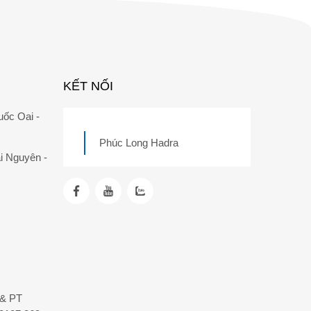
KẾT NỐI
uốc Oai -
Phúc Long Hadra
i Nguyên -
T& PT