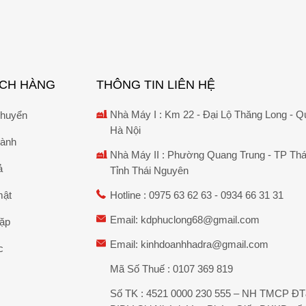
ÁCH HÀNG
THÔNG TIN LIÊN HỆ
Nhà Máy I : Km 22 - Đại Lộ Thăng Long - Q
chuyển
Hà Nội
hành
Nhà Máy II : Phường Quang Trung - TP Thá
ả
Tỉnh Thái Nguyên
mật
Hotline :
0975 63 62 63
-
0934 66 31 31
Email:
kdphuclong68@gmail.com
gặp
Email:
kinhdoanhhadra@gmail.com
c
Mã Số Thuế : 0107 369 819
Số TK : 4521 0000 230 555 – NH TMCP Đ