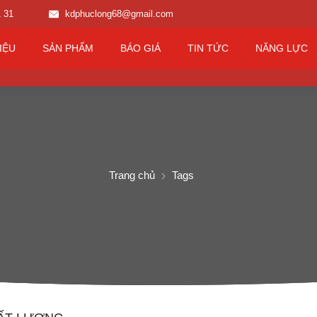
1 31
kdphuclong68@gmail.com
IỆU
SẢN PHẨM
BÁO GIÁ
TIN TỨC
NĂNG LỰC
Trang chủ
Tags