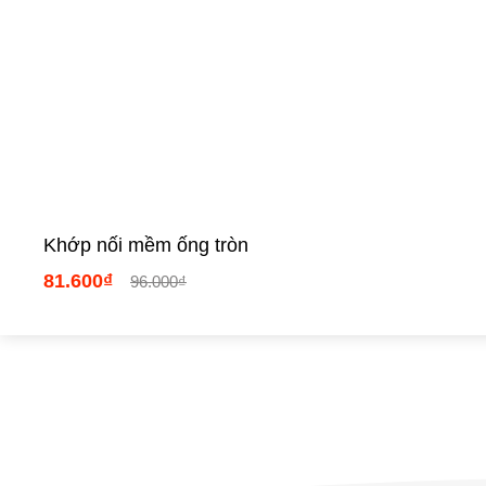
Khớp nối mềm ống tròn
81.600₫
96.000₫