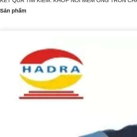
KẾT QUẢ TÌM KIẾM: KHỚP NỐI MỀM ỐNG TRÒN C
Sản phẩm