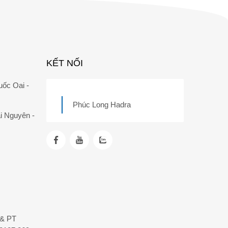
KẾT NỐI
uốc Oai -
Phúc Long Hadra
i Nguyên -
T& PT