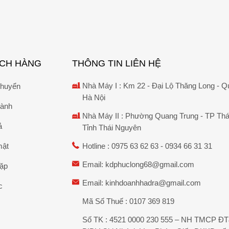
ÁCH HÀNG
THÔNG TIN LIÊN HỆ
Nhà Máy I : Km 22 - Đại Lộ Thăng Long - Q
chuyển
Hà Nội
hành
Nhà Máy II : Phường Quang Trung - TP Thá
ả
Tỉnh Thái Nguyên
mật
Hotline :
0975 63 62 63
-
0934 66 31 31
Email:
kdphuclong68@gmail.com
gặp
Email:
kinhdoanhhadra@gmail.com
c
Mã Số Thuế : 0107 369 819
Số TK : 4521 0000 230 555 – NH TMCP Đ