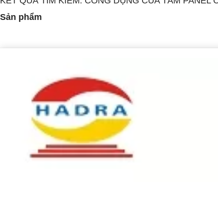
KẾT QUẢ TÌM KIẾM: CÔNG DỤNG CỦA TẤM PANEL
Sản phẩm