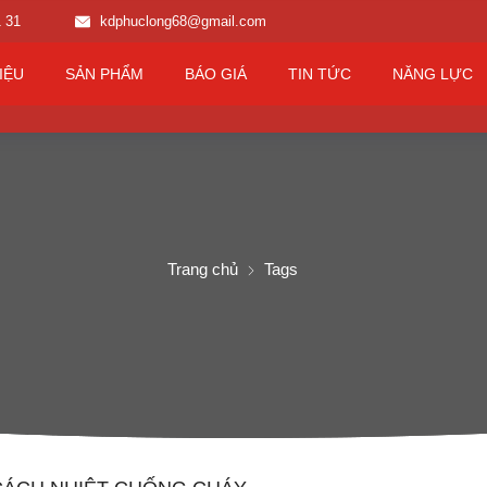
1 31
kdphuclong68@gmail.com
IỆU
SẢN PHẨM
BÁO GIÁ
TIN TỨC
NĂNG LỰC
Trang chủ
Tags