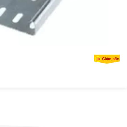
Giảm sốc
-30