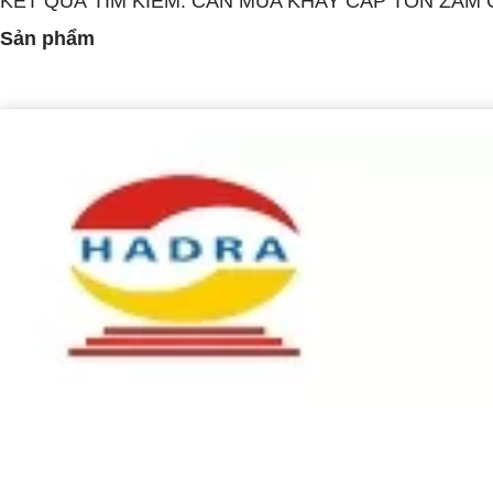
KẾT QUẢ TÌM KIẾM: CẦN MUA KHAY CÁP TÔN ZAM
Sản phẩm