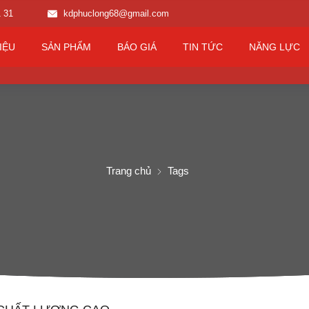
1 31
kdphuclong68@gmail.com
IỆU
SẢN PHẨM
BÁO GIÁ
TIN TỨC
NĂNG LỰC
Trang chủ
Tags