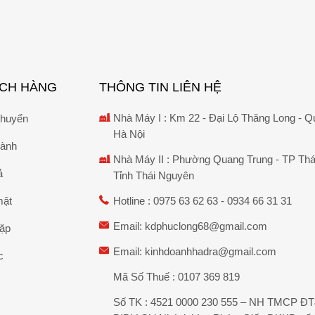
ÁCH HÀNG
THÔNG TIN LIÊN HỆ
Nhà Máy I : Km 22 - Đại Lộ Thăng Long - Q
chuyển
Hà Nội
hành
Nhà Máy II : Phường Quang Trung - TP Thá
ả
Tỉnh Thái Nguyên
mật
Hotline :
0975 63 62 63
-
0934 66 31 31
Email:
kdphuclong68@gmail.com
gặp
Email:
kinhdoanhhadra@gmail.com
c
Mã Số Thuế : 0107 369 819
Số TK : 4521 0000 230 555 – NH TMCP Đ