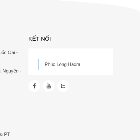
KẾT NỐI
uốc Oai -
Phúc Long Hadra
i Nguyên -
T& PT