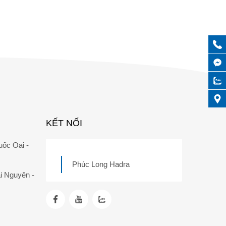
KẾT NỐI
uốc Oai -
Phúc Long Hadra
i Nguyên -