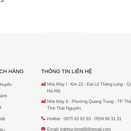
BS
ÁCH HÀNG
THÔNG TIN LIÊN HỆ
Nhà Máy I : Km 22 - Đại Lộ Thăng Long - Q
chuyển
Hà Nội
hành
Nhà Máy II : Phường Quang Trung - TP Thá
ả
Tỉnh Thái Nguyên
mật
Hotline :
0975 63 62 63
-
0934 66 31 31
Email:
kdphuclong68@gmail.com
gặp