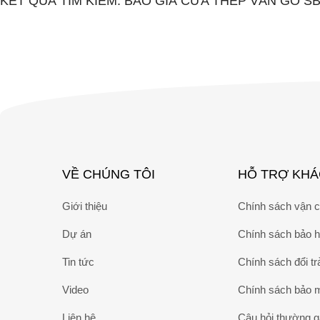
KẾT QUẢ TÌM KIẾM: BẢO GIÁ CỬA THÉP VÂN GỖ S
VỀ CHÚNG TÔI
HỖ TRỢ KH
Giới thiệu
Chính sách vận 
Dự án
Chính sách bảo 
Tin tức
Chính sách đổi tr
Video
Chính sách bảo 
Liên hệ
Câu hỏi thường 