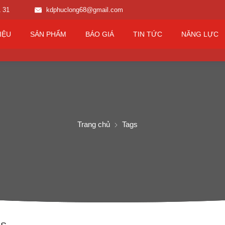
1 31
kdphuclong68@gmail.com
IỆU
SẢN PHẨM
BÁO GIÁ
TIN TỨC
NĂNG LỰC
Trang chủ
Tags