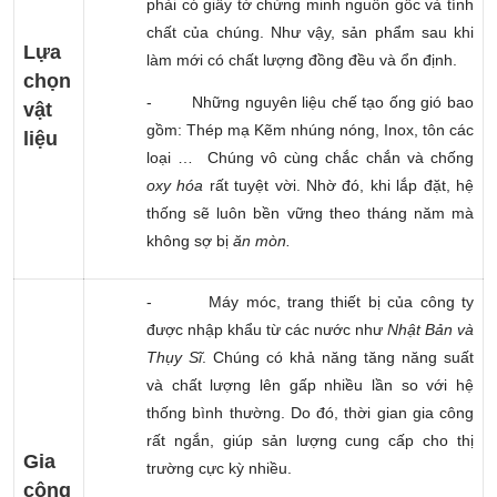
phải có giấy tờ chứng minh nguồn gốc và tính
chất của chúng. Như vậy, sản phẩm sau khi
Lựa
làm mới có chất lượng đồng đều và ổn định.
chọn
-
Những nguyên liệu chế tạo ống gió bao
vật
gồm: Thép mạ Kẽm nhúng nóng, Inox, tôn các
liệu
loại … Chúng vô cùng chắc chắn và chống
oxy hóa
rất tuyệt vời. Nhờ đó, khi lắp đặt, hệ
thống sẽ luôn bền vững theo tháng năm mà
không sợ bị
ăn mòn.
-
Máy móc, trang thiết bị của công ty
được nhập khẩu từ các nước như
Nhật Bản và
Thụy Sĩ
. Chúng có khả năng tăng năng suất
và chất lượng lên gấp nhiều lần so với hệ
thống bình thường. Do đó, thời gian gia công
rất ngắn, giúp sản lượng cung cấp cho thị
Gia
trường cực kỳ nhiều.
công