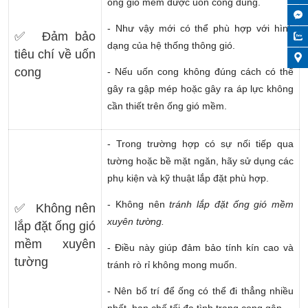
ống gió mềm được uốn cong đúng.
- Như vậy mới có thể phù hợp với hình
✅ Đảm bảo
dạng của hệ thống thông gió.
tiêu chí về uốn
cong
- Nếu uốn cong không đúng cách có thể
gây ra gập mép hoặc gây ra áp lực không
cần thiết trên ống gió mềm.
- Trong trường hợp có sự nối tiếp qua
tường hoặc bề mặt ngăn, hãy sử dụng các
phụ kiện và kỹ thuật lắp đặt phù hợp.
- Không nên
tránh lắp đặt ống gió mềm
✅ Không nên
xuyên tường.
lắp đặt ống gió
mềm xuyên
- Điều này giúp đảm bảo tính kín cao và
tường
tránh rò rỉ không mong muốn.
- Nên bố trí để ống có thể đi thẳng nhiều
nhất, hạn chế tối đa tình trạng cong gập.