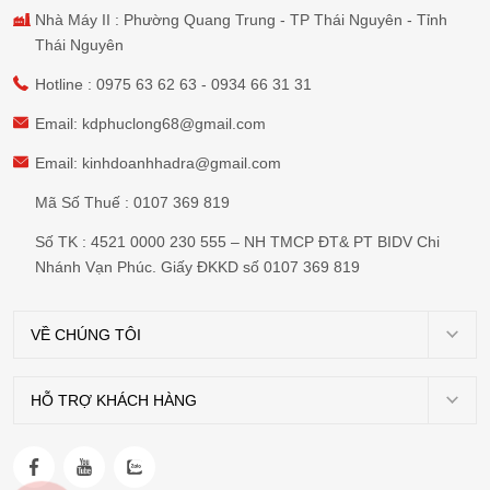
Nhà Máy II : Phường Quang Trung - TP Thái Nguyên - Tỉnh
Thái Nguyên
Hotline :
0975 63 62 63
-
0934 66 31 31
Email:
kdphuclong68@gmail.com
Email:
kinhdoanhhadra@gmail.com
Mã Số Thuế : 0107 369 819
Số TK : 4521 0000 230 555 – NH TMCP ĐT& PT BIDV Chi
Nhánh Vạn Phúc. Giấy ĐKKD số 0107 369 819
VỀ CHÚNG TÔI
Giới
thiệu
HỖ TRỢ KHÁCH HÀNG
Chính
Dự
sách
án