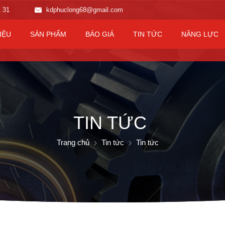
1 31
kdphuclong68@gmail.com
IỆU
SẢN PHẨM
BÁO GIÁ
TIN TỨC
NĂNG LỰC
TIN TỨC
Trang chủ
Tin tức
Tin tức