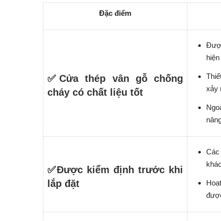
Đặc điểm
Được
hiện
Thiế
✅
C
ử
a th
é
p v
â
n g
ỗ
ch
ố
ng
xảy 
ch
á
y c
ó
ch
ấ
t li
ệ
u t
ố
t
Ngoà
nâng
Các 
khác
✅
Đượ
c ki
ể
m
đị
nh tr
ướ
c khi
l
ắ
p
đặ
t
Hoạt
được