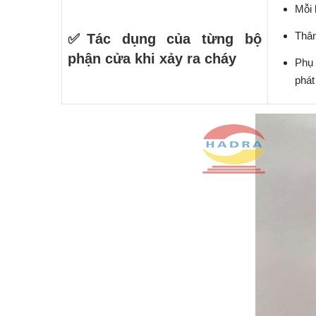
Mỗi 
Thân
✅
T
á
c d
ụ
ng c
ủ
a t
ừ
ng b
ộ
ph
ậ
n c
ử
a khi x
ả
y ra ch
á
y
Phụ 
phát