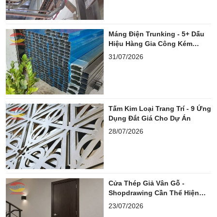
Máng Điện Trunking - 5+ Dấu
Hiệu Hàng Gia Công Kém
Chuẩn
31/07/2026
Tấm Kim Loại Trang Trí - 9 Ứng
Dụng Đắt Giá Cho Dự Án
28/07/2026
Cửa Thép Giả Vân Gỗ -
Shopdrawing Cần Thể Hiện
Những Gì?
23/07/2026