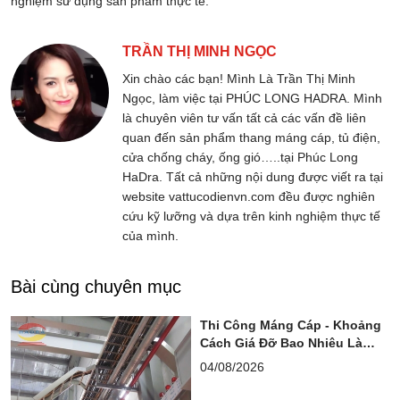
nghiệm sử dụng sản phẩm thực tế.
TRẦN THỊ MINH NGỌC
Xin chào các bạn! Mình Là Trần Thị Minh
Ngọc, làm việc tại PHÚC LONG HADRA. Mình
là chuyên viên tư vấn tất cả các vấn đề liên
quan đến sản phẩm thang máng cáp, tủ điện,
cửa chống cháy, ống gió…..tại Phúc Long
HaDra. Tất cả những nội dung được viết ra tại
website vattucodienvn.com đều được nghiên
cứu kỹ lưỡng và dựa trên kinh nghiệm thực tế
của mình.
Bài cùng chuyên mục
Thi Công Máng Cáp - Khoảng
Cách Giá Đỡ Bao Nhiêu Là
Chuẩn?
04/08/2026