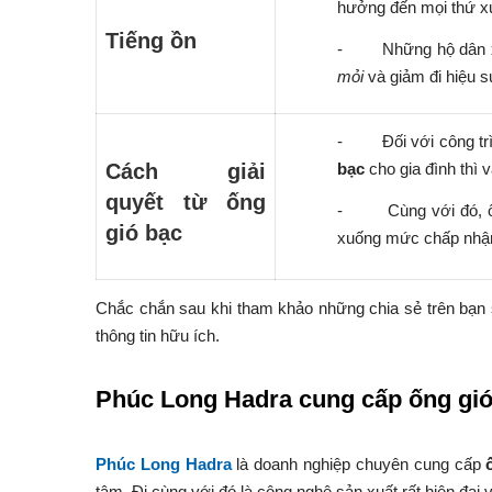
hưởng đến mọi thứ xu
Tiếng ồn
-
Những hộ dân x
mỏi
và giảm đi hiệu s
-
Đối với công t
Cách giải
bạc
cho gia đình thì 
quyết từ ống
-
Cùng với đó, 
gió bạc
xuống mức chấp nhận 
Chắc chắn sau khi tham khảo những chia sẻ trên bạn 
thông tin hữu ích.
Phúc Long Hadra cung cấp ống gió
Phúc Long Hadra
là doanh nghiệp chuyên cung cấp
tâm. Đi cùng với đó là công nghệ sản xuất rất hiện đại