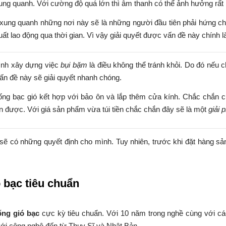
ng quanh. Với cường độ quá lớn thì âm thanh có thể ảnh hưởng rất 
ung quanh những nơi này sẽ là những người đầu tiên phải hứng chị
uất lao động qua thời gian. Vì vậy giải quyết được vấn đề này chính l
rình xây dựng việc
bụi bặm
là điều không thể tránh khỏi. Do đó nếu c
vấn đề này sẽ giải quyết nhanh chóng.
ống bạc gió kết hợp với bảo ôn và lắp thêm cửa kính. Chắc chắn
được. Với giá sản phẩm vừa túi tiền chắc chắn đây sẽ là một
giải 
sẽ có những quyết định cho mình. Tuy nhiên, trước khi đặt hàng sả
 bạc tiêu chuẩn
ống gió bạc
cực kỳ tiêu chuẩn. Với 10 năm trong nghề cùng với 
 với công nghệ đến từ Thụy Sĩ và Nhật Bản.