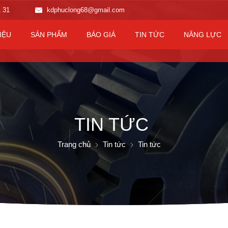
1 31
kdphuclong68@gmail.com
IỆU
SẢN PHẨM
BÁO GIÁ
TIN TỨC
NĂNG LỰC
TIN TỨC
Trang chủ
Tin tức
Tin tức