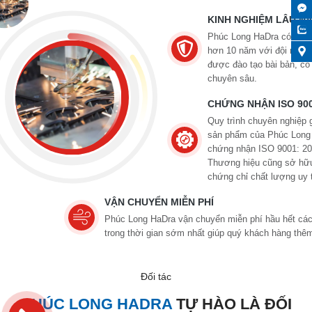
2
2 NHÀ MÁY LỚN 10.000M
Sở hữu thiết bị hiện đại, máy móc công nghệ đáp 
nhu cầu của khách hàng.
KINH NGHIỆM LÂU N
Phúc Long HaDra có kinh
hơn 10 năm với đội ngũ 
được đào tạo bài bản, có
chuyên sâu.
CHỨNG NHẬN ISO 900
Quy trình chuyên nghiệp 
sản phẩm của Phúc Long
chứng nhận ISO 9001: 20
Thương hiệu cũng sở hữ
chứng chỉ chất lượng uy 
VẬN CHUYỂN MIỄN PHÍ
Phúc Long HaDra vận chuyển miễn phí hầu hết cá
trong thời gian sớm nhất giúp quý khách hàng thêm