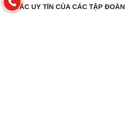
Đối tác
PHÚC LONG HADRA
TỰ HÀO LÀ ĐỐI
TÁC UY TÍN CỦA CÁC TẬP ĐOÀN
‹
›
Sản phẩm
CỬA CHỐNG CHÁY VÀ PHỤ KIỆN THEO
KIỂM ĐỊNH CỤC PCCC